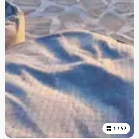
1
/
57