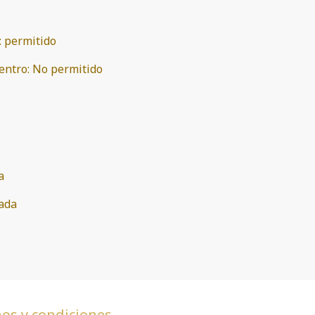
:
permitido
entro
:
No permitido
a
gada
os y condiciones