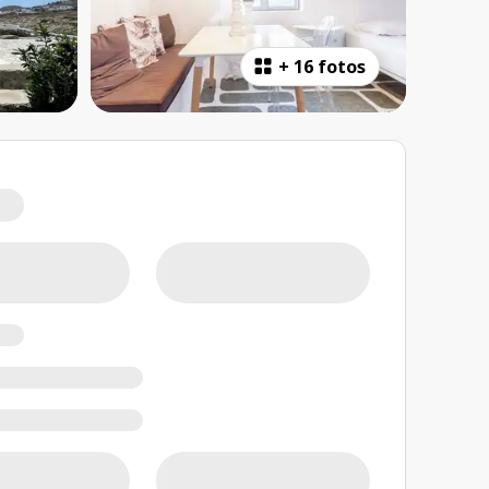
+
16 fotos