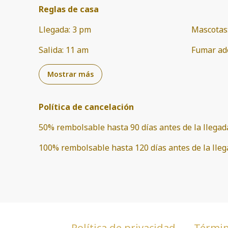
Reglas de casa
Llegada
:
3 pm
Mascotas
Salida
:
11 am
Fumar ad
Mostrar más
Política de cancelación
50
%
rembolsable
hasta
90 días
antes de la
llegad
100
%
rembolsable
hasta
120 días
antes de la
lle
Política de privacidad
Términ